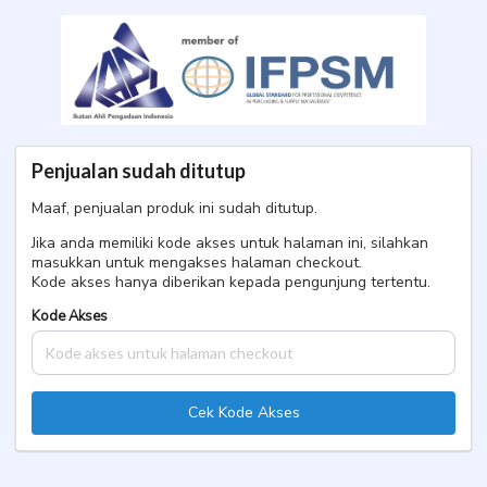
U**I A****I A****H
CPSP 29 sd
31 Juli 2026 ICEF IPFE
Penjualan sudah ditutup
Maaf, penjualan produk ini sudah ditutup.
Jika anda memiliki kode akses untuk halaman ini, silahkan
masukkan untuk mengakses halaman checkout.
Kode akses hanya diberikan kepada pengunjung tertentu.
Kode Akses
Cek Kode Akses