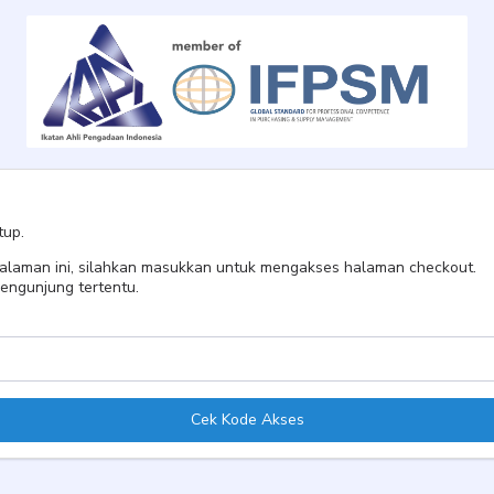
tup.
 halaman ini, silahkan masukkan untuk mengakses halaman checkout.
engunjung tertentu.
Cek Kode Akses