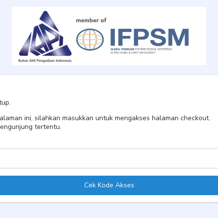
tup.
 halaman ini, silahkan masukkan untuk mengakses halaman checkout.
engunjung tertentu.
Cek Kode Akses