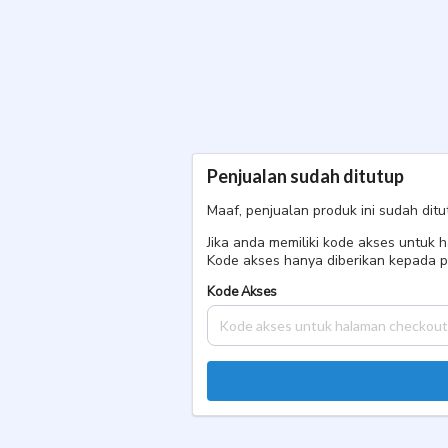
F*****s H****i Y*****, S***t
PPK TIPE B MARET 2026 Single
Penjualan sudah ditutup
Maaf, penjualan produk ini sudah ditu
Jika anda memiliki kode akses untuk
Kode akses hanya diberikan kepada p
Kode Akses